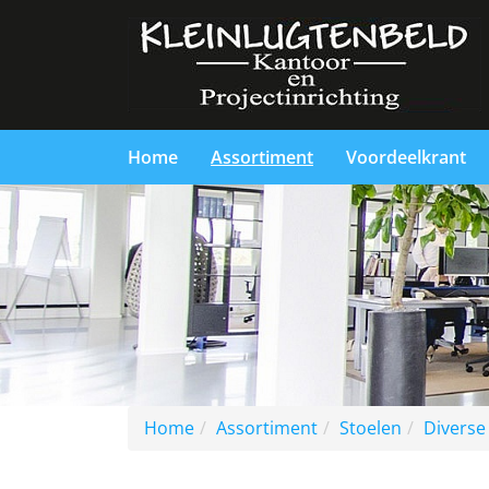
Home
Assortiment
Voordeelkrant
Home
Assortiment
Stoelen
Diverse